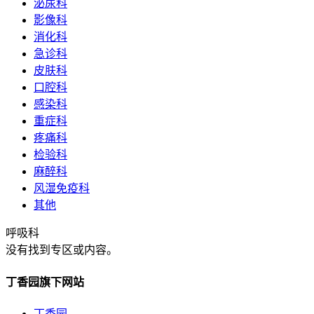
泌尿科
影像科
消化科
急诊科
皮肤科
口腔科
感染科
重症科
疼痛科
检验科
麻醉科
风湿免疫科
其他
呼吸科
没有找到专区或内容。
丁香园旗下网站
丁香园