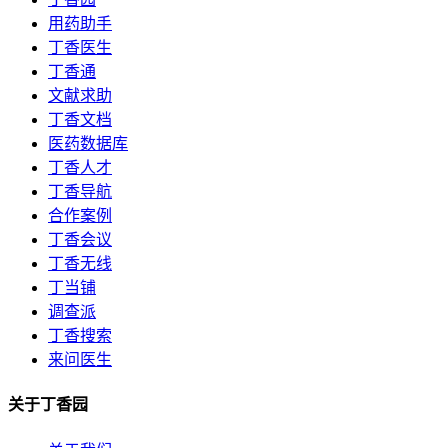
用药助手
丁香医生
丁香通
文献求助
丁香文档
医药数据库
丁香人才
丁香导航
合作案例
丁香会议
丁香无线
丁当铺
调查派
丁香搜索
来问医生
关于丁香园