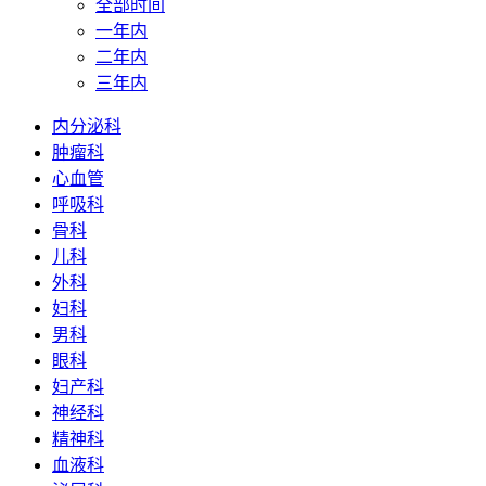
全部时间
一年内
二年内
三年内
内分泌科
肿瘤科
心血管
呼吸科
骨科
儿科
外科
妇科
男科
眼科
妇产科
神经科
精神科
血液科