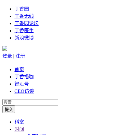
丁香园
丁香无线
丁香园论坛
丁香医生
新浪微博
登录
|
注册
首页
丁香播咖
智汇号
CEO访谈
科室
时间