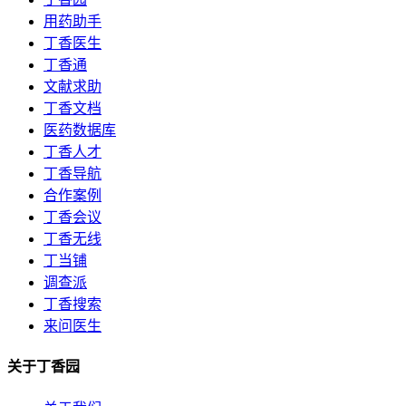
用药助手
丁香医生
丁香通
文献求助
丁香文档
医药数据库
丁香人才
丁香导航
合作案例
丁香会议
丁香无线
丁当铺
调查派
丁香搜索
来问医生
关于丁香园