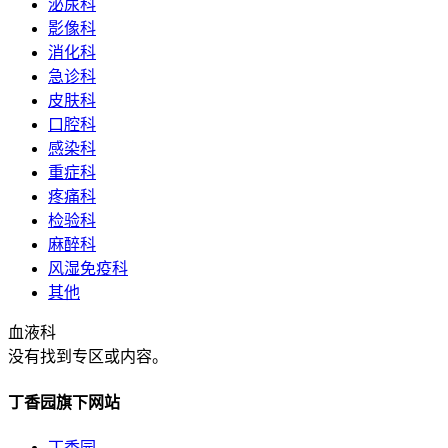
泌尿科
影像科
消化科
急诊科
皮肤科
口腔科
感染科
重症科
疼痛科
检验科
麻醉科
风湿免疫科
其他
血液科
没有找到专区或内容。
丁香园旗下网站
丁香园