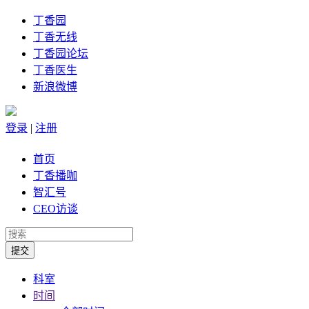
丁香园
丁香无线
丁香园论坛
丁香医生
新浪微博
登录
|
注册
首页
丁香播咖
智汇号
CEO访谈
科室
时间