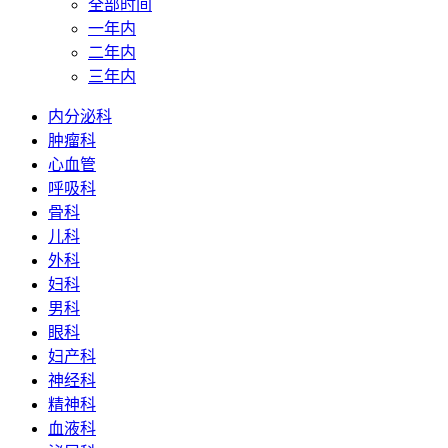
全部时间
一年内
二年内
三年内
内分泌科
肿瘤科
心血管
呼吸科
骨科
儿科
外科
妇科
男科
眼科
妇产科
神经科
精神科
血液科